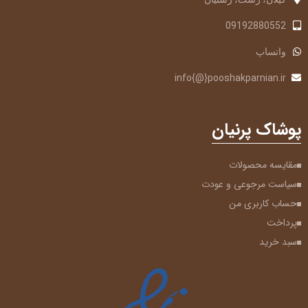
09192880552
واتساپ
info{@}pooshakparnian.ir
پوشاک پرنیان
مقایسه محصولات
سیاست مرجوعی و عودت
حساب کاربری من
پرداخت
سبد خرید