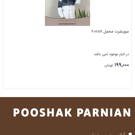
سویشرت مخمل 201187
در انبار موجود نمی باشد
۱۹۹,۰۰۰
تومان
بستن
گیلان، رشت، رشتیان