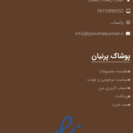
09192880552
واتساپ
info{@}pooshakparnian.ir
پوشاک پرنیان
مقایسه محصولات
سیاست مرجوعی و عودت
حساب کاربری من
پرداخت
سبد خرید