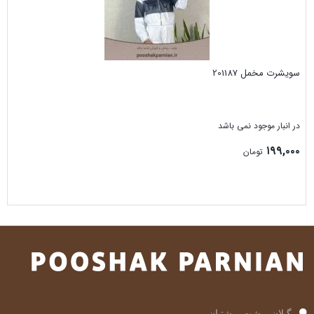
سویشرت مخمل 201187
در انبار موجود نمی باشد
۱۹۹,۰۰۰
تومان
بستن
گیلان، رشت، رشتیان