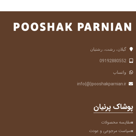
گیلان، رشت، رشتیان
09192880552
واتساپ
info{@}pooshakparnian.ir
پوشاک پرنیان
مقایسه محصولات
سیاست مرجوعی و عودت