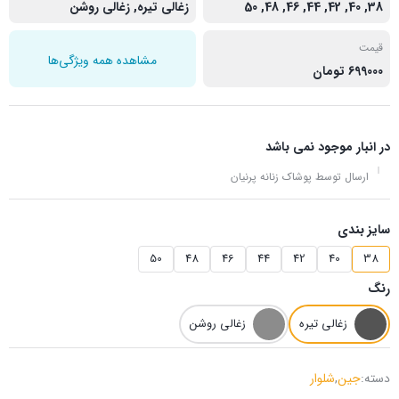
38, 40, 42, 44, 46, 48, 50
زغالی تیره
,
زغالی روشن
قیمت
مشاهده همه ویژگی‌ها
699000 تومان
در انبار موجود نمی باشد
ارسال توسط پوشاک زنانه پرنیان
سایز بندی
50
48
46
44
42
40
38
رنگ
زغالی تیره
زغالی روشن
دسته:
جین
,
شلوار