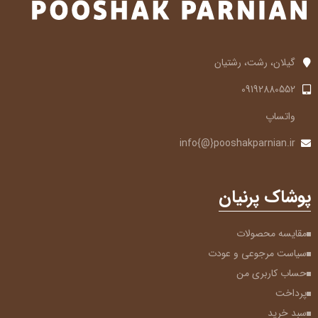
گیلان، رشت، رشتیان
09192880552
واتساپ
info{@}pooshakparnian.ir
پوشاک پرنیان
مقایسه محصولات
سیاست مرجوعی و عودت
حساب کاربری من
پرداخت
سبد خرید