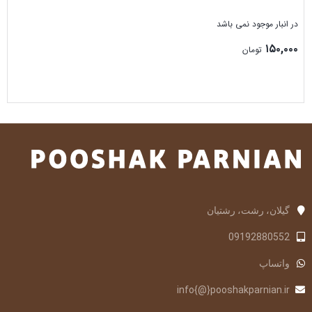
در انبار موجود نمی باشد
۱۵۰,۰۰۰
تومان
بستن
گیلان، رشت، رشتیان
09192880552
واتساپ
info{@}pooshakparnian.ir