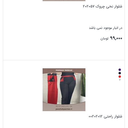
شلوار نخی چروک 202057
در انبار موجود نمی باشد
۹۹,۰۰۰
تومان
بستن
+
شلوار راحتی 00202012