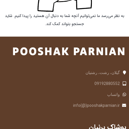
به نظر می‌رسد ما نمی‌توانیم آنچه شما به دنبال آن هستید را پیدا کنیم. شاید
جستجو بتواند کمک کند.
گیلان، رشت، رشتیان
09192880552
واتساپ
info{@}pooshakparnian.ir
پوشاک پرنیان