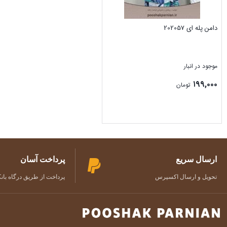
دامن پله ای 202057
موجود در انبار
۱۹۹,۰۰۰
تومان
بستن
ارسال سریع
پرداخت آسان
تحویل و ارسال اکسپرس
پرداخت از طریق درگاه بان