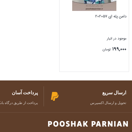
دامن پله ای 202057
موجود در انبار
۱۹۹,۰۰۰
تومان
بستن
ارسال سریع
پرداخت آسان
تحویل و ارسال اکسپرس
پرداخت از طریق درگاه بان