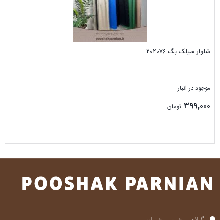
شلوار سیلک بگ 202076
موجود در انبار
۳۹۹,۰۰۰
تومان
بستن
گیلان، رشت، رشتیان