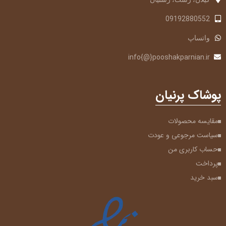
09192880552
واتساپ
info{@}pooshakparnian.ir
پوشاک پرنیان
مقایسه محصولات
سیاست مرجوعی و عودت
حساب کاربری من
پرداخت
سبد خرید