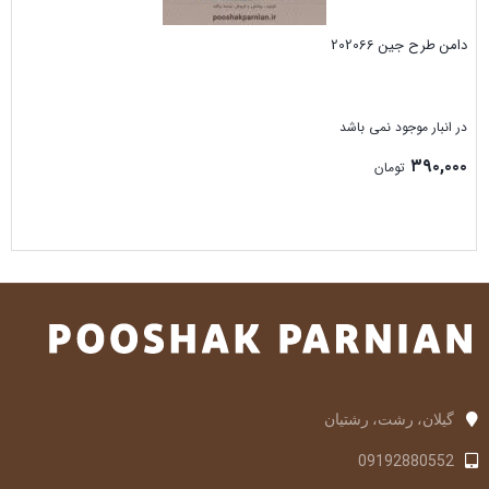
دامن طرح جین 202066
در انبار موجود نمی باشد
۳۹۰,۰۰۰
تومان
بستن
گیلان، رشت، رشتیان
09192880552