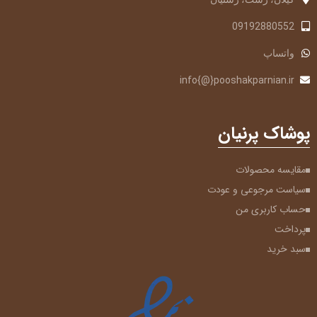
09192880552
واتساپ
info{@}pooshakparnian.ir
پوشاک پرنیان
مقایسه محصولات
سیاست مرجوعی و عودت
حساب کاربری من
پرداخت
سبد خرید