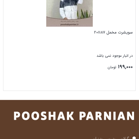
سویشرت مخمل 201187
در انبار موجود نمی باشد
۱۹۹,۰۰۰
تومان
بستن
گیلان، رشت، رشتیان